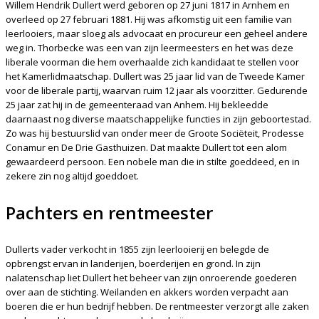
Willem Hendrik Dullert werd geboren op 27 juni 1817 in Arnhem en
overleed op 27 februari 1881. Hij was afkomstig uit een familie van
leerlooiers, maar sloeg als advocaat en procureur een geheel andere
weg in. Thorbecke was een van zijn leermeesters en het was deze
liberale voorman die hem overhaalde zich kandidaat te stellen voor
het Kamerlidmaatschap. Dullert was 25 jaar lid van de Tweede Kamer
voor de liberale partij, waarvan ruim 12 jaar als voorzitter. Gedurende
25 jaar zat hij in de gemeenteraad van Anhem. Hij bekleedde
daarnaast nog diverse maatschappelijke functies in zijn geboortestad.
Zo was hij bestuurslid van onder meer de Groote Sociëteit, Prodesse
Conamur en De Drie Gasthuizen. Dat maakte Dullert tot een alom
gewaardeerd persoon. Een nobele man die in stilte goeddeed, en in
zekere zin nog altijd goeddoet.
Pachters en rentmeester
Dullerts vader verkocht in 1855 zijn leerlooierij en belegde de
opbrengst ervan in landerijen, boerderijen en grond. In zijn
nalatenschap liet Dullert het beheer van zijn onroerende goederen
over aan de stichting. Weilanden en akkers worden verpacht aan
boeren die er hun bedrijf hebben. De rentmeester verzorgt alle zaken